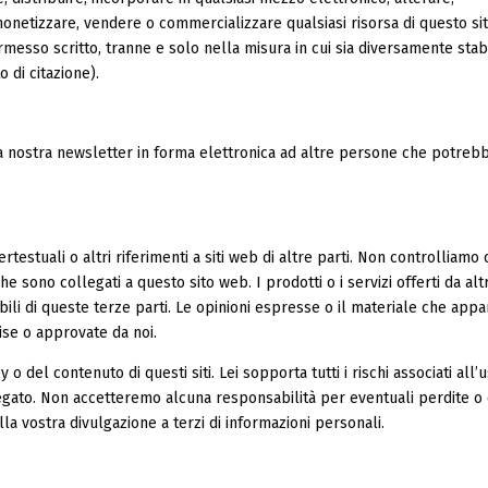
monetizzare, vendere o commercializzare qualsiasi risorsa di questo si
rmesso scritto, tranne e solo nella misura in cui sia diversamente stabi
o di citazione).
la nostra newsletter in forma elettronica ad altre persone che potreb
testuali o altri riferimenti a siti web di altre parti. Non controlliamo 
he sono collegati a questo sito web. I prodotti o i servizi offerti da altri
bili di queste terze parti. Le opinioni espresse o il materiale che appa
ise o approvate da noi.
 del contenuto di questi siti. Lei sopporta tutti i rischi associati all’u
ollegato. Non accetteremo alcuna responsabilità per eventuali perdite o
la vostra divulgazione a terzi di informazioni personali.