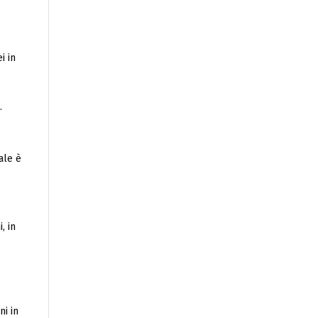
i in
.
gale è
, in
ni in