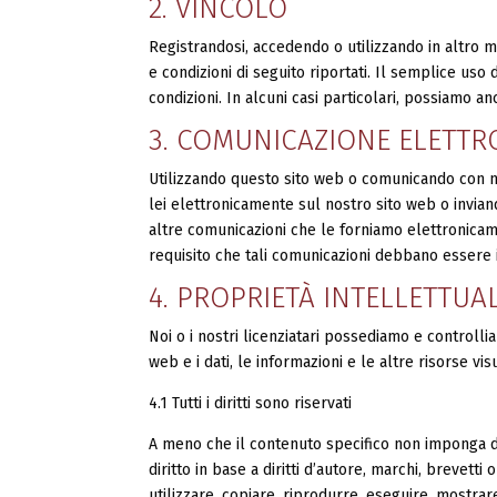
2. VINCOLO
Registrandosi, accedendo o utilizzando in altro m
e condizioni di seguito riportati. Il semplice uso
condizioni. In alcuni casi particolari, possiamo a
3. COMUNICAZIONE ELETTR
Utilizzando questo sito web o comunicando con no
lei elettronicamente sul nostro sito web o inviando
altre comunicazioni che le forniamo elettronicame
requisito che tali comunicazioni debbano essere i
4. PROPRIETÀ INTELLETTUA
Noi o i nostri licenziatari possediamo e controlliamo
web e i dati, le informazioni e le altre risorse vis
4.1 Tutti i diritti sono riservati
A meno che il contenuto specifico non imponga di
diritto in base a diritti d’autore, marchi, brevetti 
utilizzare, copiare, riprodurre, eseguire, mostrare