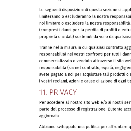
Le seguenti disposizioni di questa sezione si ap
limiteranno o escluderanno la nostra responsabili
noi limitare o escludere la nostra responsabilità
(compresi i danni per la perdita di profitti o ent
proprietà o ai dati) sostenuti da voi o da qualsia
Tranne nella misura in cui qualsiasi contratto ag
responsabilità nei vostri confronti per tutti i dann
commercializzato o venduto attraverso il sito w
responsabilità (sia nel contratto, equità, neglige
avete pagato a noi per acquistare tali prodotti o s
i vostri reclami, azioni e cause di azione di ogni t
11. PRIVACY
Per accedere al nostro sito web e/o ai nostri serv
parte del processo di registrazione. L’utente acc
aggiornata.
Abbiamo sviluppato una politica per affrontare q