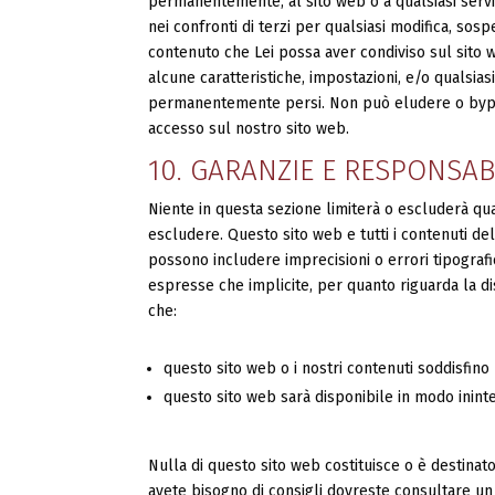
permanentemente, al sito web o a qualsiasi servi
nei confronti di terzi per qualsiasi modifica, sos
contenuto che Lei possa aver condiviso sul sito 
alcune caratteristiche, impostazioni, e/o qualsias
permanentemente persi. Non può eludere o bypass
accesso sul nostro sito web.
10. GARANZIE E RESPONSAB
Niente in questa sezione limiterà o escluderà qua
escludere. Questo sito web e tutti i contenuti de
possono includere imprecisioni o errori tipografic
espresse che implicite, per quanto riguarda la d
che:
questo sito web o i nostri contenuti soddisfino
questo sito web sarà disponibile in modo ininte
Nulla di questo sito web costituisce o è destinato
avete bisogno di consigli dovreste consultare un