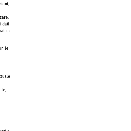
ioni,
zare,
i dati
matica
on le
ttuale
ile,
o