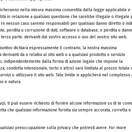
plicheranno nella misura massima consentita dalla legge applicabile e
tà in relazione a qualsiasi questione che sarebbe illegale o illegale 
. In nessun caso saremo responsabili per qualsiasi danno diretto o ind
rate, perdita o corruzione di dati, software o database, o perdita o dann
si terza parte, derivanti dal vostro accesso o uso del nostro sito web.
giuntivo dichiara espressamente il contrario, la nostra massima
i derivanti da o relativi al sito web o a qualsiasi prodotto e servizio
eb, indipendentemente dalla forma di azione legale che impone la
nza, condotta intenzionale, torto o altro) sarà limitata al prezzo totale
ervizi o utilizzare il sito web. Tale limite si applicherà nel complesso a
ipo e natura.
izi, ti può essere richiesto di fornire alcune informazioni su di te com
etta che qualsiasi informazione fornita sia sempre accurata, corretta e
ualsiasi preoccupazione sulla privacy che potresti avere. For more