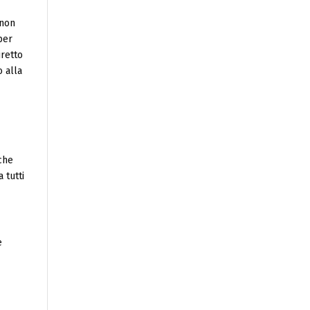
 non
per
iretto
o alla
 che
 tutti
e