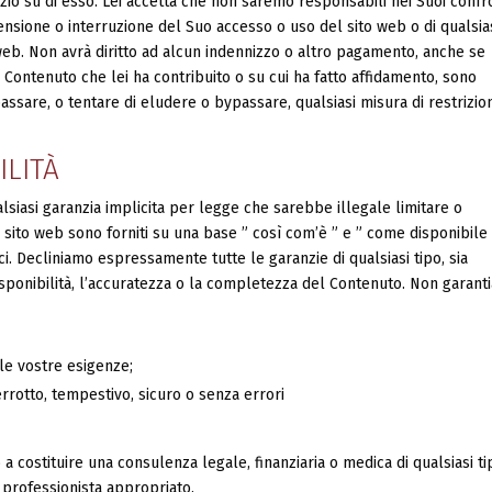
zio su di esso. Lei accetta che non saremo responsabili nei Suoi confr
pensione o interruzione del Suo accesso o uso del sito web o di qualsia
web. Non avrà diritto ad alcun indennizzo o altro pagamento, anche se
i Contenuto che lei ha contribuito o su cui ha fatto affidamento, sono
are, o tentare di eludere o bypassare, qualsiasi misura di restrizio
ILITÀ
lsiasi garanzia implicita per legge che sarebbe illegale limitare o
l sito web sono forniti su una base ” così com’è ” e ” come disponibile 
i. Decliniamo espressamente tutte le garanzie di qualsiasi tipo, sia
isponibilità, l’accuratezza o la completezza del Contenuto. Non garan
 le vostre esigenze;
rrotto, tempestivo, sicuro o senza errori
 a costituire una consulenza legale, finanziaria o medica di qualsiasi ti
 professionista appropriato.