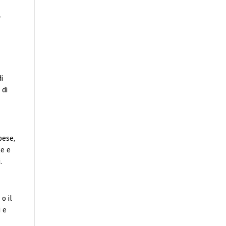
r
i
 di
pese,
le e
.
 o il
i e