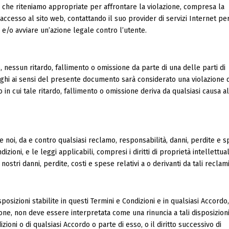
 che riteniamo appropriate per affrontare la violazione, compresa la
esso al sito web, contattando il suo provider di servizi Internet pe
 e/o avviare un’azione legale contro l’utente.
, nessun ritardo, fallimento o omissione da parte di una delle parti di
ighi ai sensi del presente documento sarà considerato una violazione d
 in cui tale ritardo, fallimento o omissione deriva da qualsiasi causa al
e noi, da e contro qualsiasi reclamo, responsabilità, danni, perdite e s
dizioni, e le leggi applicabili, compresi i diritti di proprietà intellettua
nostri danni, perdite, costi e spese relativi a o derivanti da tali reclami
osizioni stabilite in questi Termini e Condizioni e in qualsiasi Accordo,
ione, non deve essere interpretata come una rinuncia a tali disposizion
zioni o di qualsiasi Accordo o parte di esso, o il diritto successivo di