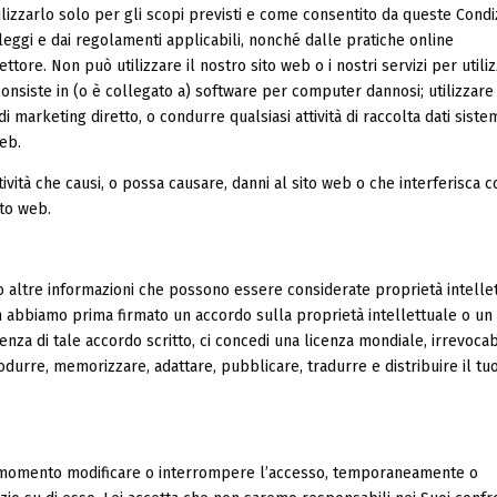
tilizzarlo solo per gli scopi previsti e come consentito da queste Condiz
 leggi e dai regolamenti applicabili, nonché dalle pratiche online
tore. Non può utilizzare il nostro sito web o i nostri servizi per utiliz
onsiste in (o è collegato a) software per computer dannosi; utilizzare 
di marketing diretto, o condurre qualsiasi attività di raccolta dati siste
web.
ività che causi, o possa causare, danni al sito web o che interferisca c
ito web.
o altre informazioni che possono essere considerate proprietà intelle
n abbiamo prima firmato un accordo sulla proprietà intellettuale o un
senza di tale accordo scritto, ci concedi una licenza mondiale, irrevocab
produrre, memorizzare, adattare, pubblicare, tradurre e distribuire il tu
si momento modificare o interrompere l’accesso, temporaneamente o