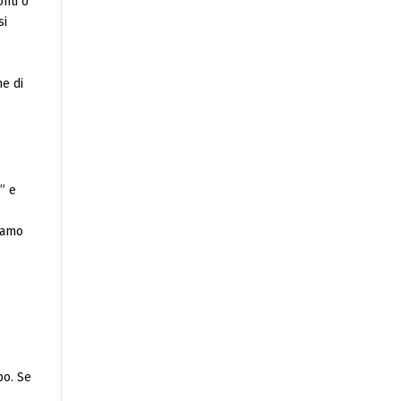
onti o
si
ne di
” e
tiamo
po. Se