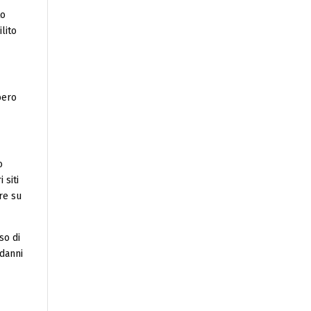
to
lito
bero
o
 siti
re su
so di
 danni