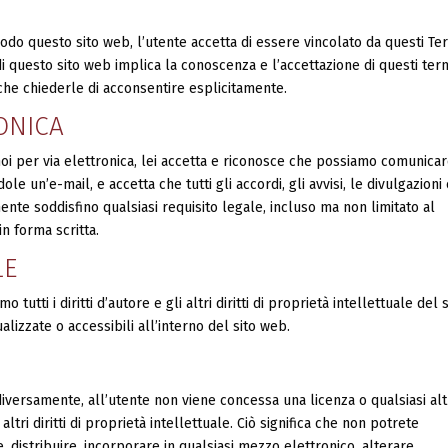
odo questo sito web, l’utente accetta di essere vincolato da questi Te
 di questo sito web implica la conoscenza e l’accettazione di questi ter
nche chiederle di acconsentire esplicitamente.
ONICA
i per via elettronica, lei accetta e riconosce che possiamo comunica
le un’e-mail, e accetta che tutti gli accordi, gli avvisi, le divulgazioni 
nte soddisfino qualsiasi requisito legale, incluso ma non limitato al
n forma scritta.
LE
 tutti i diritti d’autore e gli altri diritti di proprietà intellettuale del s
ualizzate o accessibili all’interno del sito web.
versamente, all’utente non viene concessa una licenza o qualsiasi al
o altri diritti di proprietà intellettuale. Ciò significa che non potrete
, distribuire, incorporare in qualsiasi mezzo elettronico, alterare,