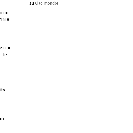
su
Ciao mondo!
rmini
mini e
re con
e le
ito
tro